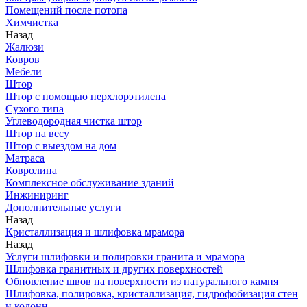
Помещений после потопа
Химчистка
Назад
Жалюзи
Ковров
Мебели
Штор
Штор с помощью перхлорэтилена
Сухого типа
Углеводородная чистка штор
Штор на весу
Штор с выездом на дом
Матраса
Ковролина
Комплексное обслуживание зданий
Инжиниринг
Дополнительные услуги
Назад
Кристаллизация и шлифовка мрамора
Назад
Услуги шлифовки и полировки гранита и мрамора
Шлифовка гранитных и других поверхностей
Обновление швов на поверхности из натурального камня
Шлифовка, полировка, кристаллизация, гидрофобизация стен
и колонн