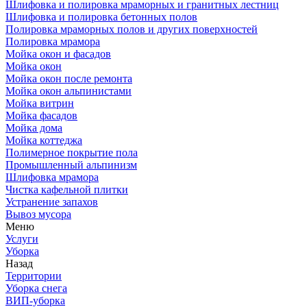
Шлифовка и полировка мраморных и гранитных лестниц
Шлифовка и полировка бетонных полов
Полировка мраморных полов и других поверхностей
Полировка мрамора
Мойка окон и фасадов
Мойка окон
Мойка окон после ремонта
Мойка окон альпинистами
Мойка витрин
Мойка фасадов
Мойка дома
Мойка коттеджа
Полимерное покрытие пола
Промышленный альпинизм
Шлифовка мрамора
Чистка кафельной плитки
Устранение запахов
Вывоз мусора
Меню
Услуги
Уборка
Назад
Территории
Уборка снега
ВИП-уборка