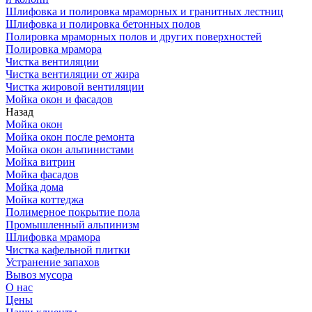
Шлифовка и полировка мраморных и гранитных лестниц
Шлифовка и полировка бетонных полов
Полировка мраморных полов и других поверхностей
Полировка мрамора
Чистка вентиляции
Чистка вентиляции от жира
Чистка жировой вентиляции
Мойка окон и фасадов
Назад
Мойка окон
Мойка окон после ремонта
Мойка окон альпинистами
Мойка витрин
Мойка фасадов
Мойка дома
Мойка коттеджа
Полимерное покрытие пола
Промышленный альпинизм
Шлифовка мрамора
Чистка кафельной плитки
Устранение запахов
Вывоз мусора
О нас
Цены