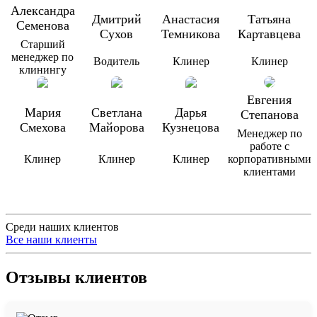
Александра
Дмитрий
Анастасия
Татьяна
Семенова
Сухов
Темникова
Картавцева
Старший
менеджер по
Водитель
Клинер
Клинер
клинингу
Евгения
Мария
Светлана
Дарья
Степанова
Смехова
Майорова
Кузнецова
Менеджер по
работе с
Клинер
Клинер
Клинер
корпоративными
клиентами
Среди наших клиентов
Все наши клиенты
Отзывы клиентов