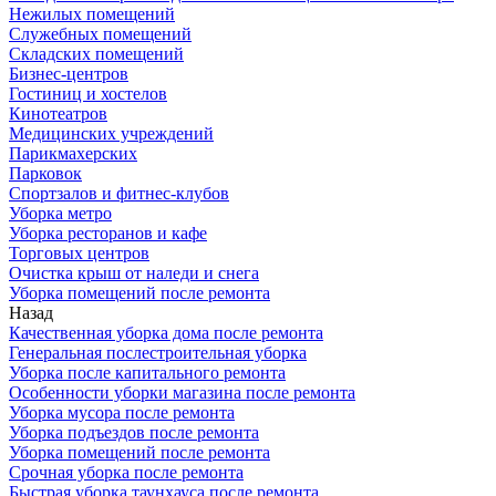
Нежилых помещений
Служебных помещений
Складских помещений
Бизнес-центров
Гостиниц и хостелов
Кинотеатров
Медицинских учреждений
Парикмахерских
Парковок
Спортзалов и фитнес-клубов
Уборка метро
Уборка ресторанов и кафе
Торговых центров
Очистка крыш от наледи и снега
Уборка помещений после ремонта
Назад
Качественная уборка дома после ремонта
Генеральная послестроительная уборка
Уборка после капитального ремонта
Особенности уборки магазина после ремонта
Уборка мусора после ремонта
Уборка подъездов после ремонта
Уборка помещений после ремонта
Срочная уборка после ремонта
Быстрая уборка таунхауса после ремонта