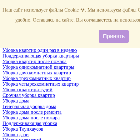
Услуги
Наш сайт использует файлы Cookie 🍪. Мы используем файлы C
Уборка
Территории
удобно. Оставаясь на сайте, Вы соглашаетесь на исполь
Уборка снега
ВИП-уборка
Уборка квартир
Принять
Генеральная уборка квартир
Уборка квартир после ремонта
Уборка квартир один раз в неделю
Поддерживающая уборка квартиры
Уборка квартир после пожара
Уборка однокомнатной квартиры
Уборка двухкомнатных квартир
Уборка трехкомнатных квартир
Уборка четырехкомнатных квартир
Уборка квартир-студий
Срочная уборка квартир
Уборка дома
Генеральная уборка дома
Уборка дома после ремонта
Уборка дома после пожара
Поддерживающая уборка
Уборка Таунхаусов
Уборка дачи