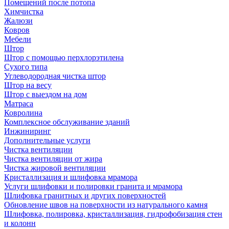
Помещений после потопа
Химчистка
Жалюзи
Ковров
Мебели
Штор
Штор с помощью перхлорэтилена
Сухого типа
Углеводородная чистка штор
Штор на весу
Штор с выездом на дом
Матраса
Ковролина
Комплексное обслуживание зданий
Инжиниринг
Дополнительные услуги
Чистка вентиляции
Чистка вентиляции от жира
Чистка жировой вентиляции
Кристаллизация и шлифовка мрамора
Услуги шлифовки и полировки гранита и мрамора
Шлифовка гранитных и других поверхностей
Обновление швов на поверхности из натурального камня
Шлифовка, полировка, кристаллизация, гидрофобизация стен
и колонн